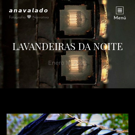
𝙖𝙣𝙖𝙫𝙖𝙡𝙖𝙙𝙤
Fotografía
Narrativa
Menú
LAVANDEIRAS DA NOITE
Enero 16, 2022