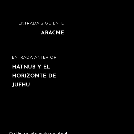
Navegación
ENTRADA SIGUIENTE
ENTRADA
de
SIGUIENTE
ARACNE
entradas
ENTRADA ANTERIOR
ENTRADA
ANTERIOR
HATNUB Y EL
HORIZONTE DE
JUFHU