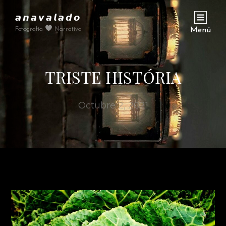
𝙖𝙣𝙖𝙫𝙖𝙡𝙖𝙙𝙤
Fotografía
Narrativa
Menú
TRISTE HISTÓRIA
Octubre 2, 2021