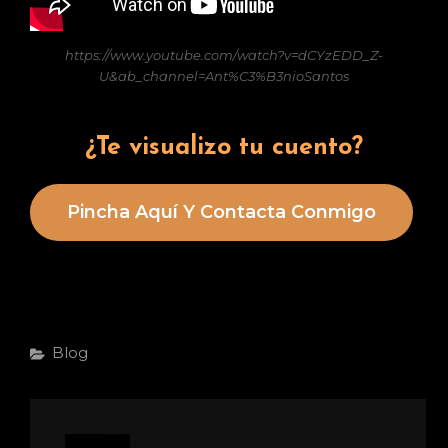
https://www.youtube.com/watch?v=dCYzEDD_Z-
U&ab_channel=Ant%C3%B3nioSantos
¿Te visualizo tu cuento?
Pincha Aquí Y Contacta Conmigo
Categorías
Blog