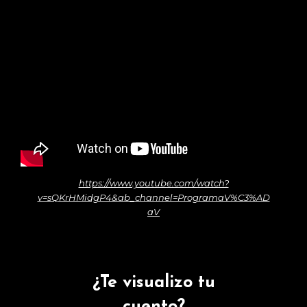
https://www.youtube.com/watch?
v=sQKrHMidgP4&ab_channel=ProgramaV%C3%AD
aV
¿Te visualizo tu
cuento?