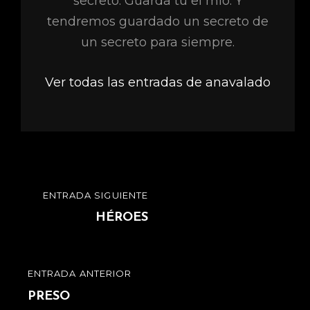
secreto. Guarda tú el mío. Y
tendremos guardado un secreto de
un secreto para siempre.
Ver todas las entradas de anavalado
Navegación
ENTRADA SIGUIENTE
ENTRADA
de
SIGUIENTE
HÉROES
entradas
ENTRADA ANTERIOR
ENTRADA
ANTERIOR
PRESO