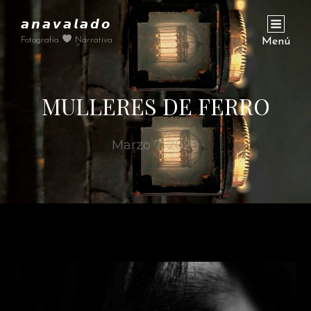
𝙖𝙣𝙖𝙫𝙖𝙡𝙖𝙙𝙤
Fotografía
Narrativa
Menú
MULLERES DE FERRO
Marzo 7, 2020