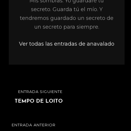
Mis sombras. Yo guardaré tu
secreto. Guarda tú el mío. Y
tendremos guardado un secreto de
un secreto para siempre.
Ver todas las entradas de anavalado
Navegación
ENTRADA SIGUIENTE
ENTRADA
de
SIGUIENTE
TEMPO DE LOITO
entradas
ENTRADA ANTERIOR
ENTRADA