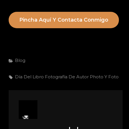
Pincha Aquí Y Contacta Conmigo
Categorías
Blog
Etiquetas,
Día Del Libro
Fotografía De Autor
Photo Y Foto